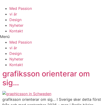
Zum
Inhalt
Med Passion
wechseln
vi är
Design
Nyheter
Kontakt
Menü
Med Passion
vi är
Design
Nyheter
Kontakt
grafiksson orienterar om
sig…
grafiksson orienterar om sig… I Sverige sker detta först