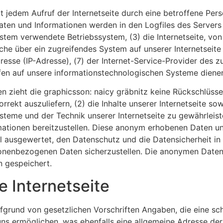
mit jedem Aufruf der Internetseite durch eine betroffene Pe
aten und Informationen werden in den Logfiles des Servers
em verwendete Betriebssystem, (3) die Internetseite, von 
lche über ein zugreifendes System auf unserer Internetseit
-Adresse (IP-Adresse), (7) der Internet-Service-Provider de
ffen auf unsere informationstechnologischen Systeme diene
n zieht die graphicsson: naicy gräbnitz keine Rückschlüss
korrekt auszuliefern, (2) die Inhalte unserer Internetseite s
steme und der Technik unserer Internetseite zu gewährleis
mationen bereitzustellen. Diese anonym erhobenen Daten u
iel ausgewertet, den Datenschutz und die Datensicherheit i
sonenbezogenen Daten sicherzustellen. Die anonymen Daten 
 gespeichert.
e Internetseite
 aufgrund von gesetzlichen Vorschriften Angaben, die eine 
s ermöglichen, was ebenfalls eine allgemeine Adresse der