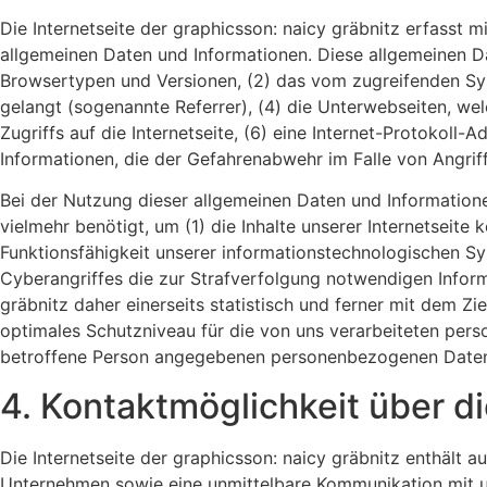
Die Internetseite der graphicsson: naicy gräbnitz erfasst 
allgemeinen Daten und Informationen. Diese allgemeinen D
Browsertypen und Versionen, (2) das vom zugreifenden Syst
gelangt (sogenannte Referrer), (4) die Unterwebseiten, we
Zugriffs auf die Internetseite, (6) eine Internet-Protokoll
Informationen, die der Gefahrenabwehr im Falle von Angri
Bei der Nutzung dieser allgemeinen Daten und Informatione
vielmehr benötigt, um (1) die Inhalte unserer Internetseite 
Funktionsfähigkeit unserer informationstechnologischen Sy
Cyberangriffes die zur Strafverfolgung notwendigen Infor
gräbnitz daher einerseits statistisch und ferner mit dem Z
optimales Schutzniveau für die von uns verarbeiteten per
betroffene Person angegebenen personenbezogenen Daten
4. Kontaktmöglichkeit über di
Die Internetseite der graphicsson: naicy gräbnitz enthält
Unternehmen sowie eine unmittelbare Kommunikation mit un