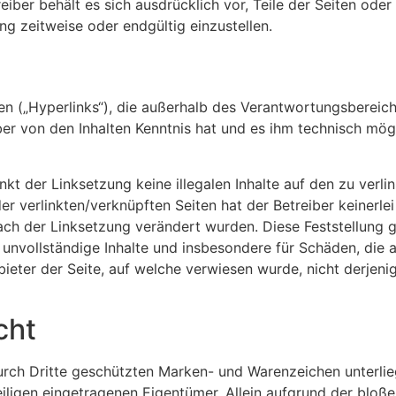
treiber behält es sich ausdrücklich vor, Teile der Seiten 
ng zeitweise oder endgültig einzustellen.
en („Hyperlinks“), die außerhalb des Verantwortungsbereich
reiber von den Inhalten Kenntnis hat und es ihm technisch m
nkt der Linksetzung keine illegalen Inhalte auf den zu verl
r verlinkten/verknüpften Seiten hat der Betreiber keinerlei 
 nach der Linksetzung verändert wurden. Diese Feststellung g
er unvollständige Inhalte und insbesondere für Schäden, di
ieter der Seite, auf welche verwiesen wurde, nicht derjenig
cht
durch Dritte geschützten Marken- und Warenzeichen unterl
iligen eingetragenen Eigentümer. Allein aufgrund der bloße