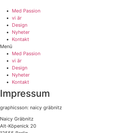
Zum
Inhalt
Med Passion
wechseln
vi är
Design
Nyheter
Kontakt
Menü
Med Passion
vi är
Design
Nyheter
Kontakt
Impressum
graphicsson: naicy gräbnitz
Naicy Gräbnitz
Alt-Köpenick 20